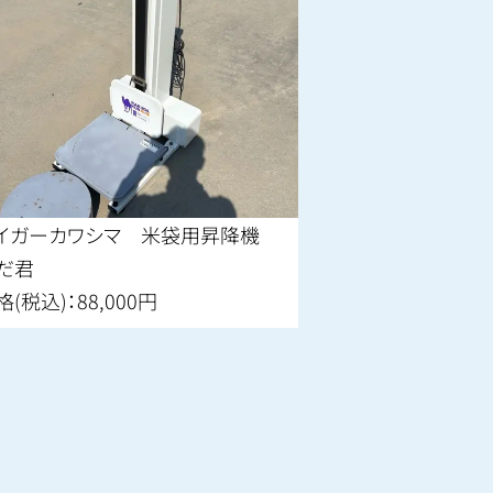
イガーカワシマ 米袋用昇降機
だ君
格(税込)：88,000円