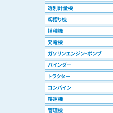
選別計量機
籾摺り機
播種機
発電機
ガソリンエンジン・ポンプ
バインダー
トラクター
コンバイン
耕運機
管理機