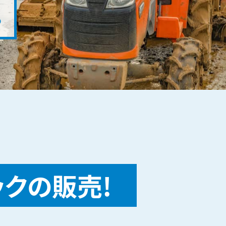
。
ックの販売!