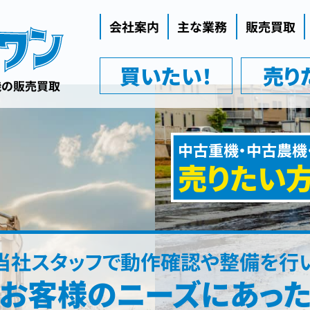
会社案内
主な業務
販売買取
代表挨拶
買いたい！
売り
企業理念
機の販売買取
会社概要
中古重機・中古農機
売りたい
当社スタッフで動作確認や整備を行
お客様のニーズにあっ