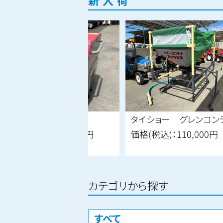
新入荷
ワ 発電機
タイショー グレンコンテナ
込)：
187,000円
価格(税込)：
110,000円
カテゴリから探す
すべて