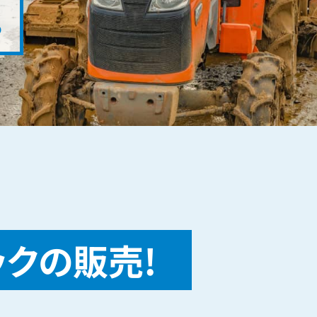
。
ックの販売!