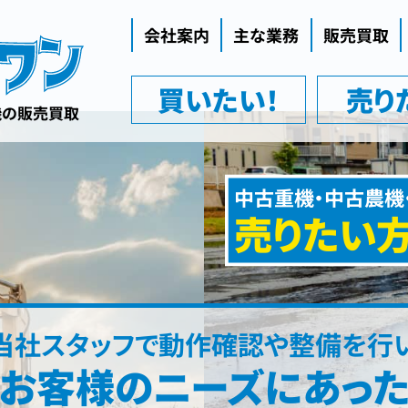
会社案内
主な業務
販売買取
代表挨拶
買いたい！
売り
企業理念
機の販売買取
会社概要
中古重機・中古農機
売りたい
当社スタッフで動作確認や整備を行
お客様のニーズにあっ