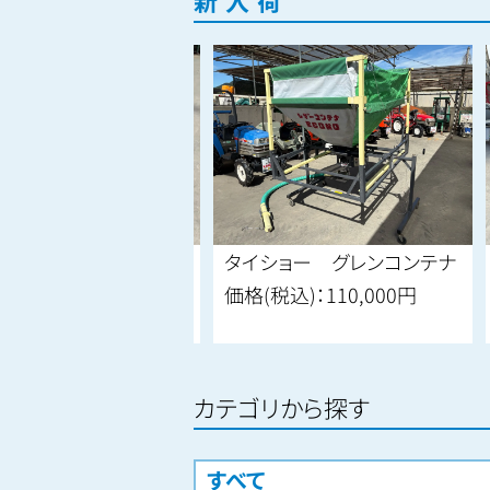
新入荷
ワ 発電機
タイショー グレンコンテナ
込)：
187,000円
価格(税込)：
110,000円
カテゴリから探す
すべて