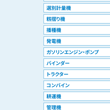
選別計量機
籾摺り機
播種機
発電機
ガソリンエンジン・ポンプ
バインダー
トラクター
コンバイン
耕運機
管理機