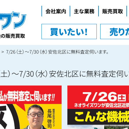
会社案内
主な業務
販売買取
代表挨拶
買いたい！
売り
企業理念
機の販売買取
会社概要
7/26（土）～7/30（水）安佐北区に無料査定伺います。
6（土）～7/30（水）安佐北区に無料査定伺