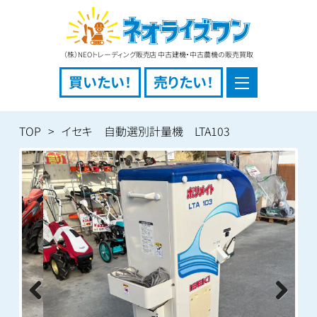
（株）NEOトレーディング販売店 中古建機・中古農機の販売買取
買いたい！
売りたい！
TOP
イセキ 自動選別計量機 LTA103