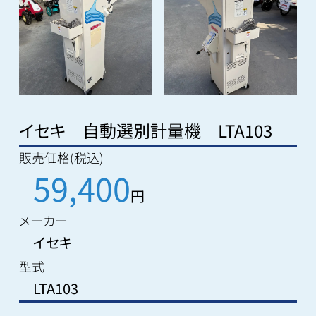
イセキ 自動選別計量機 LTA103
販売価格(税込)
59,400
円
メーカー
イセキ
型式
LTA103