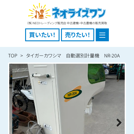
（株）NEOトレーディング販売店 中古建機・中古農機の販売買取
買いたい！
売りたい！
TOP
タイガーカワシマ 自動選別計量機 NR-20A