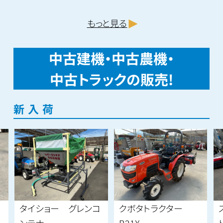
もっと見る
中古建機・中古農機・
中古トラックの販売!
新入荷
タイショー グレンコ
クボタトラクター
ンテナ
B21X