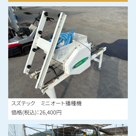
作業機
すべて
選別計量機
運搬車
籾摺り機
播種機
発電機
ガソリンエンジン・ポンプ
バインダー
トラクター
スズテック ミニオート播種機
コンバイン
価格(税込)：26,400円
耕運機
管理機