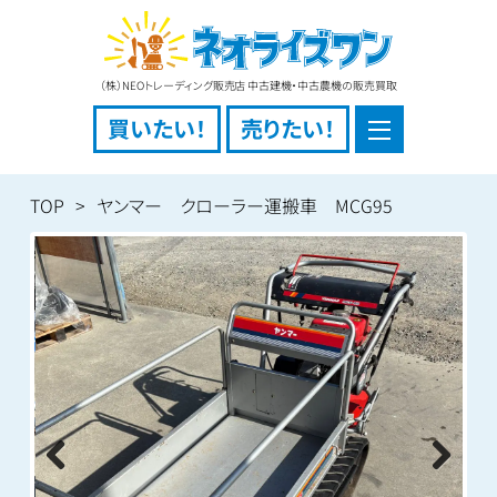
（株）NEOトレーディング販売店 中古建機・中古農機の販売買取
買いたい！
売りたい！
TOP
ヤンマー クローラー運搬車 MCG95