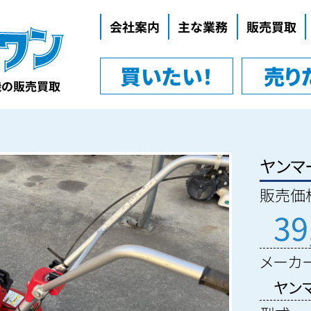
会社案内
主な業務
販売買取
代表挨拶
買いたい！
売り
企業理念
機の販売買取
会社概要
ヤンマ
販売価格
39
メーカ
ヤン