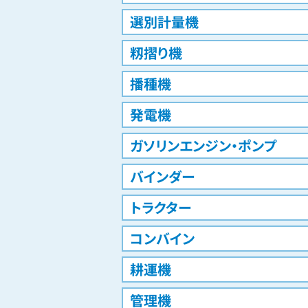
選別計量機
籾摺り機
播種機
発電機
ガソリンエンジン・ポンプ
バインダー
トラクター
コンバイン
耕運機
管理機