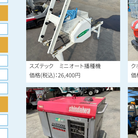
スズテック ミニオート播種機
ク
価格(税込)：26,400円
価格