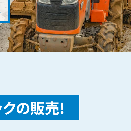
。
ックの販売!