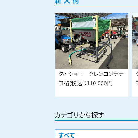
新入荷
 発電機
タイショー グレンコンテナ
クボ
：
187,000円
価格(税込)：
110,000円
価格
カテゴリから探す
すべて