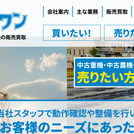
会社案内
主な業務
販売買取
代表挨拶
買いたい！
売り
企業理念
機の販売買取
会社概要
中古重機・中古農機
売りたい
当社スタッフで動作確認や整備を行
お客様のニーズにあっ