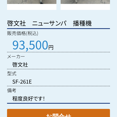
啓文社 ニューサンパ 播種機
販売価格(税込)
93,500
円
メーカー
啓文社
型式
SF-261E
備考
程度良好です！